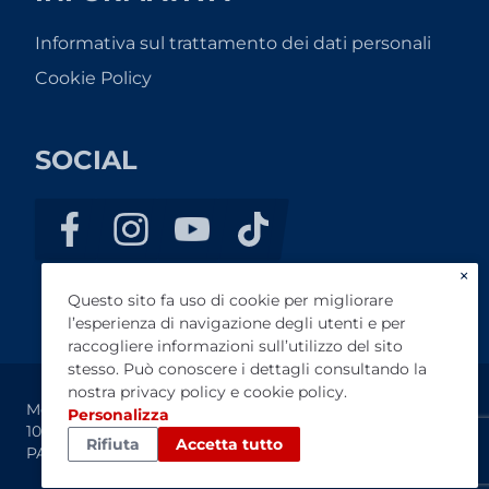
Informativa sul trattamento dei dati personali
Cookie Policy
SOCIAL
×
Questo sito fa uso di cookie per migliorare
l’esperienza di navigazione degli utenti e per
raccogliere informazioni sull’utilizzo del sito
stesso. Può conoscere i dettagli consultando la
nostra
privacy policy
e
cookie policy
.
Moto One s.r.l. - P.I. 05090780825 - CAP. SOCIALE €
Personalizza
100.000,00 - REA: PA-234861, REGISTRO IMPRESE DI
Rifiuta
Accetta tutto
PALERMO.